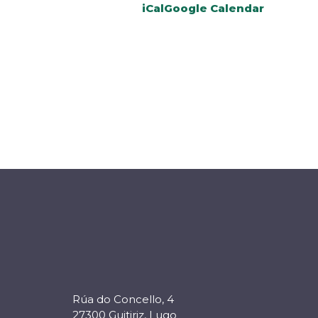
iCal
Google Calendar
Rúa do Concello, 4
27300 Guitiriz, Lugo