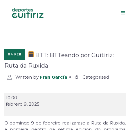
Escola de deportes
Actualidade
BTT: BTTeando por Guitiriz:
04 FEB
Contacto
Ruta da Ruxida
Concello
Written by
Fran García
Categorised
Search Site
10:00
febrero 9, 2025
O domingo 9 de febreiro realizarase a Ruta da Ruxida,
a primeira dentro da sétima edición do programa