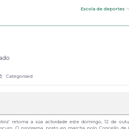
Escola de deportes
Lado
Categorised
iriz’ retoma a súa actividade este domingo, 12 de outub
scuro. O programa, posto en marcha polo Concello de Gu