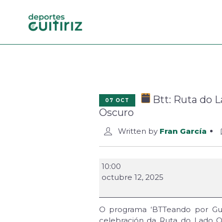
Btt: Ruta do 
07 OCT
Oscuro
Written by
Fran García
10:00
octubre 12, 2025
O programa ‘BTTeando por Guit
celebración da Ruta do Lado O