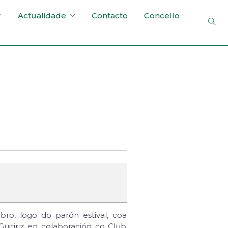
Actualidade
Contacto
Concello
ro, logo do parón estival, coa
itiriz en colaboración co Club