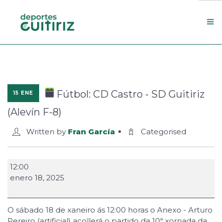
Escola de deportes
Actualidade
Fútbol: CD Castro - SD Guitiriz
15 ENE
Contacto
(Alevín F-8)
Concello
Written by
Fran García
Categorised
Search Site
12:00
enero 18, 2025
O sábado 18 de xaneiro ás 12:00 horas o Anexo - Arturo
Pereiro (artificial) acollerá o partido da 10ª xornada da