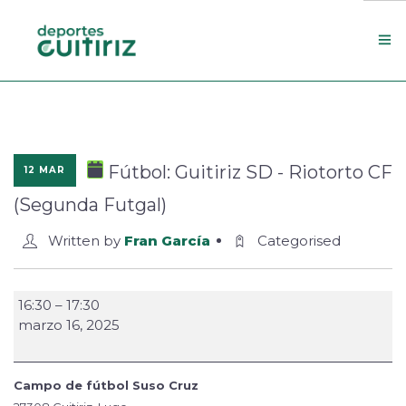
Escola de deportes
Actualidade
Fútbol: Guitiriz SD - Riotorto CF
12 MAR
Contacto
(Segunda Futgal)
Concello
Written by
Fran García
Categorised
Search Site
16:30
–
17:30
marzo 16, 2025
Campo de fútbol Suso Cruz