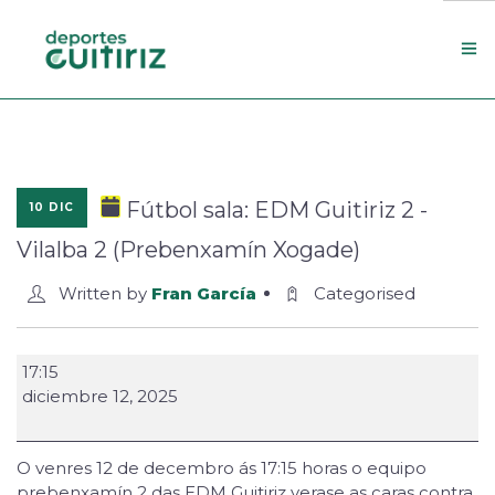
Escola de deportes
Actualidade
Fútbol sala: EDM Guitiriz 2 -
10 DIC
Contacto
Vilalba 2 (Prebenxamín Xogade)
Concello
Written by
Fran García
Categorised
Search Site
17:15
diciembre 12, 2025
O venres 12 de decembro ás 17:15 horas o equipo
prebenxamín 2 das EDM Guitiriz verase as caras contra