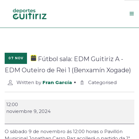
Escola de deportes
Actualidade
Fútbol sala: EDM Guitiriz A -
07 NOV
Contacto
EDM Outeiro de Rei 1 (Benxamín Xogade)
Concello
Written by
Fran García
Categorised
Search Site
12:00
noviembre 9, 2024
O sábado 9 de novembro ás 12:00 horas o Pavillón
Municipal Jonathan Carro Paz acollerá o partido da 1ª