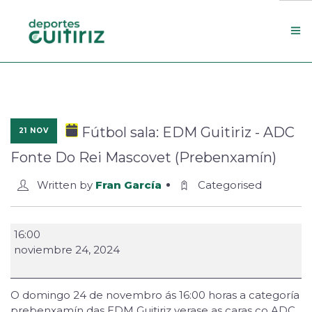
Escola de deportes
Actualidade
Fútbol sala: EDM Guitiriz - ADC
21 NOV
Contacto
Fonte Do Rei Mascovet (Prebenxamín)
Concello
Written by
Fran García
Categorised
Search Site
16:00
noviembre 24, 2024
O domingo 24 de novembro ás 16:00 horas a categoría
prebenxamín das EDM Guitiriz verase as caras co ADC