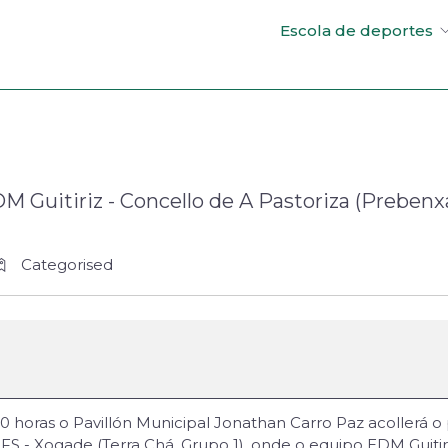
Escola de deportes
DM Guitiriz - Concello de A Pastoriza (Preben
Categorised
horas o Pavillón Municipal Jonathan Carro Paz acollerá o p
 - Xogade (Terra Chá, Grupo 1), onde o equipo EDM Guitir