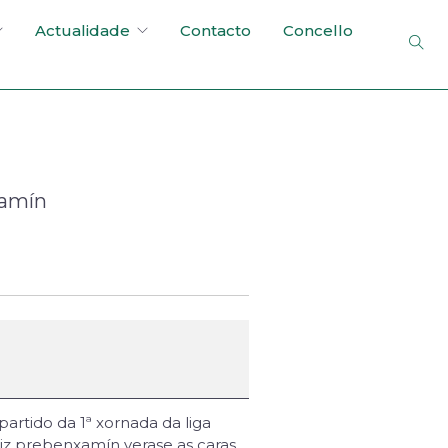
Actualidade
Contacto
Concello
xamín
artido da 1ª xornada da liga
iz prebenxamín verase as caras