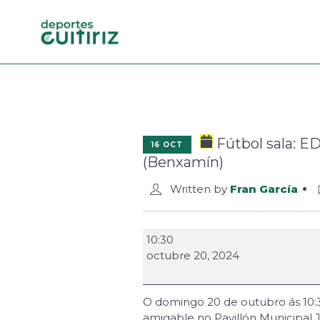
Fútbol sala: ED
16 OCT
(Benxamín)
Written by
Fran García
10:30
octubre 20, 2024
O domingo 20 de outubro ás 10:3
amigable no Pavillón Municipal 