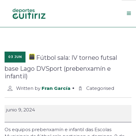
Escola de deportes
Actualidade
Fútbol sala: IV torneo futsal
03 JUN
Contacto
base Lago DVSport (prebenxamín e
Concello
infantil)
Search Site
Written by
Fran García
Categorised
junio 9, 2024
Os equipos prebenxamín e infantil das Escolas