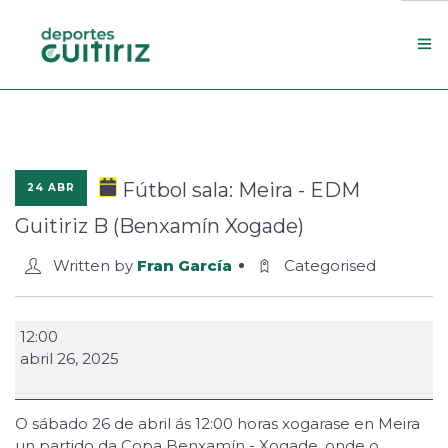
Escola de deportes
Actualidade
Fútbol sala: Meira - EDM
24 ABR
Contacto
Guitiriz B (Benxamín Xogade)
Concello
Written by
Fran García
Categorised
Search Site
12:00
abril 26, 2025
O sábado 26 de abril ás 12:00 horas xogarase en Meira
un partido da Copa Benxamín - Xogade, onde o