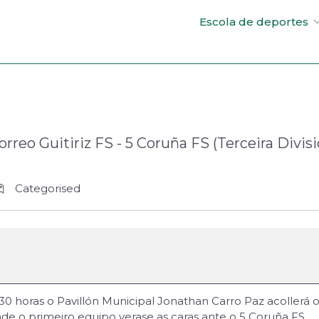
Escola de deportes
orreo Guitiriz FS - 5 Coruña FS (Terceira Divis
Categorised
 horas o Pavillón Municipal Jonathan Carro Paz acollerá o 
onde o primeiro equipo verase as caras ante o 5 Coruña FS.