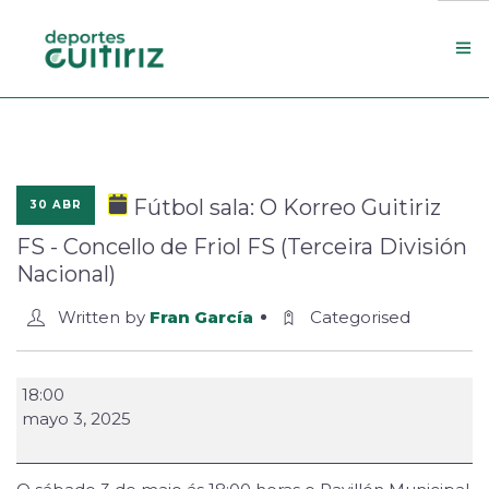
Escola de deportes
Actualidade
Fútbol sala: O Korreo Guitiriz
30 ABR
Contacto
FS - Concello de Friol FS (Terceira División
Concello
Nacional)
Search Site
Written by
Fran García
Categorised
18:00
mayo 3, 2025