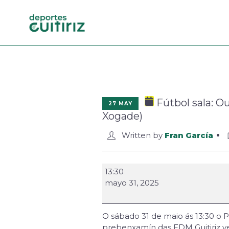
Fútbol sala: O
27 MAY
Xogade)
Written by
Fran García
13:30
mayo 31, 2025
O sábado 31 de maio ás 13:30 o 
prebenxamín das EDM Guitiriz ver