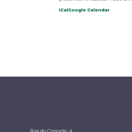
iCal
Google Calendar
Rúa do Concello, 4