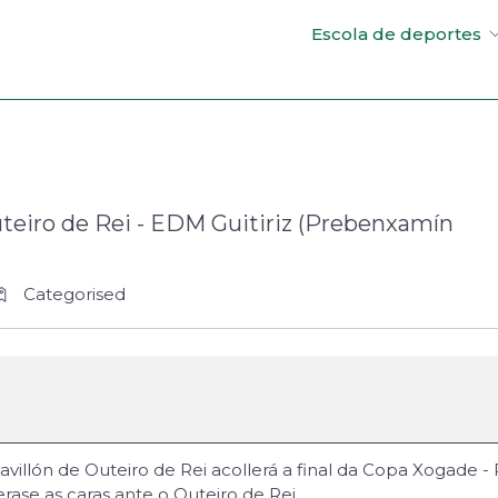
Escola de deportes
uteiro de Rei - EDM Guitiriz (Prebenxamín
Categorised
Pavillón de Outeiro de Rei acollerá a final da Copa Xogade
ase as caras ante o Outeiro de Rei.