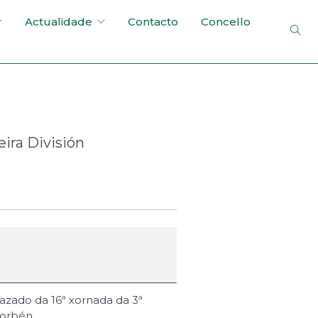
Actualidade
Contacto
Concello
eira División
azado da 16ª xornada da 3ª
Borbén.