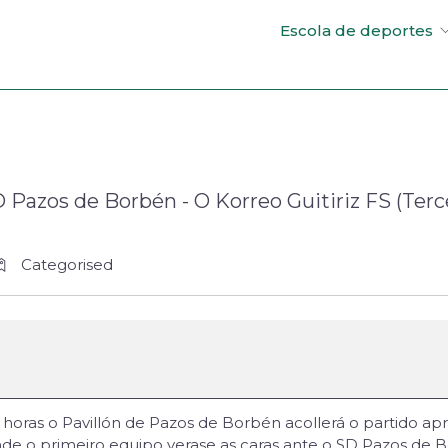
Escola de deportes
D Pazos de Borbén - O Korreo Guitiriz FS (Terc
Categorised
horas o Pavillón de Pazos de Borbén acollerá o partido apr
onde o primeiro equipo verase as caras ante o SD Pazos de 