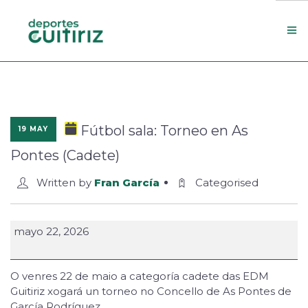
Escola de deportes
Actualidade
Fútbol sala: Torneo en As
19 MAY
Contacto
Pontes (Cadete)
Concello
Written by
Fran García
Categorised
Search Site
mayo 22, 2026
O venres 22 de maio a categoría cadete das EDM
Guitiriz xogará un torneo no Concello de As Pontes de
García Rodríguez.