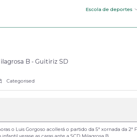
Escola de deportes
lagrosa B - Guitiriz SD
Categorised
ras o Luis Gorgoso acollerá o partido da 5ª xornada da 2ª Fu
infantil verase as caras ante a SCD Milagrosa B.