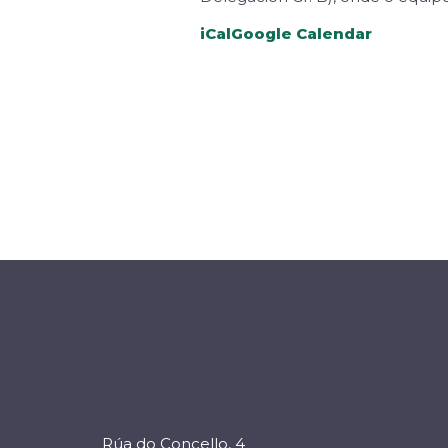
iCal
Google Calendar
Rúa do Concello, 4