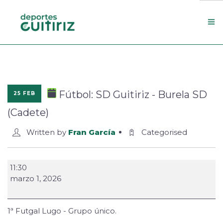
Escola de deportes
Actualidade
Fútbol: SD Guitiriz - Burela SD
25 FEB
Contacto
(Cadete)
Concello
Written by
Fran García
Categorised
Search Site
11:30
marzo 1, 2026
1ª Futgal Lugo - Grupo único.