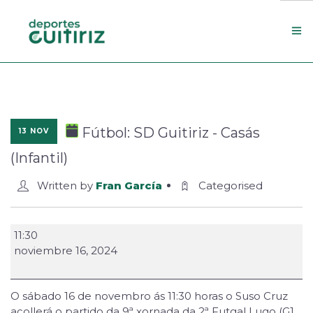
Escola de deportes
Actualidade
Fútbol: SD Guitiriz - Casás
13 NOV
Contacto
(Infantil)
Concello
Written by
Fran García
Categorised
Search Site
11:30
noviembre 16, 2024
O sábado 16 de novembro ás 11:30 horas o Suso Cruz
acollerá o partido da 9ª xornada da 2ª Futgal Lugo (G1