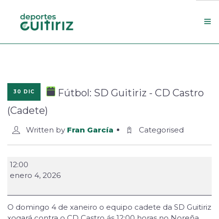
Escola de deportes
Actualidade
Fútbol: SD Guitiriz - CD Castro
30 DIC
Contacto
(Cadete)
Concello
Written by
Fran García
Categorised
Search Site
12:00
enero 4, 2026
O domingo 4 de xaneiro o equipo cadete da SD Guitiriz
xogará contra o CD Castro ás 12:00 horas no Noreña