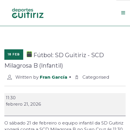
Escola de deportes
Actualidade
Fútbol: SD Guitiriz - SCD
18 FEB
Contacto
Milagrosa B (Infantil)
Concello
Written by
Fran García
Categorised
Search Site
11:30
febrero 21, 2026
O sábado 21 de febreiro o equipo infantil da SD Guitiriz
xogará contra a SCD Milagrosa B no Suso Cruz ás 11:30