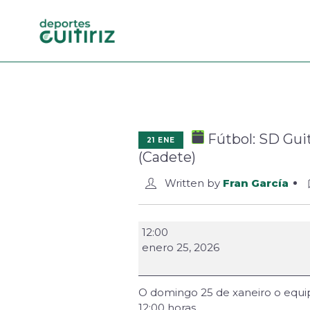
Fútbol: SD Guit
21 ENE
(Cadete)
Written by
Fran García
12:00
enero 25, 2026
O domingo 25 de xaneiro o equip
12:00 horas.