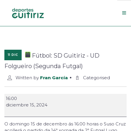
Escola de deportes
Actualidade
Fútbol: SD Guitiriz - UD
11 DIC
Contacto
Folgueiro (Segunda Futgal)
Concello
Written by
Fran García
Categorised
Search Site
16:00
diciembre 15, 2024
O domingo 15 de decembro ás 16:00 horas o Suso Cruz
acollerá o partido da 14ª xornada da 2ª Futgal Lugo