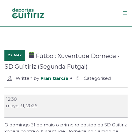
Escola de deportes
Actualidade
Fútbol: Xuventude Dorneda -
27 MAY
Contacto
SD Guitiriz (Segunda Futgal)
Concello
Written by
Fran García
Categorised
Search Site
12:30
mayo 31, 2026
O domingo 31 de maio o primeiro equipo da SD Guitiriz
xogará contra o Xuventude Dorneda no Campo de