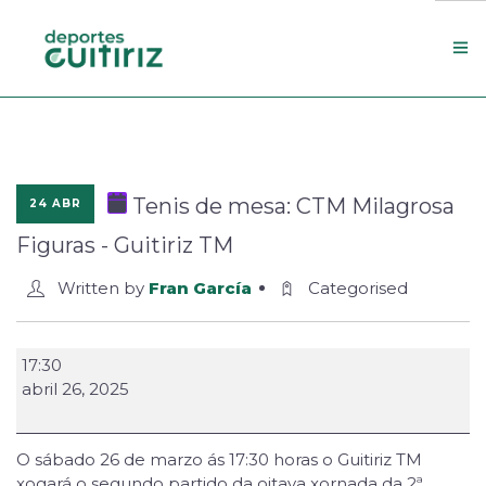
Escola de deportes
Actualidade
Tenis de mesa: CTM Milagrosa
24 ABR
Contacto
Figuras - Guitiriz TM
Concello
Written by
Fran García
Categorised
Search Site
17:30
abril 26, 2025
O sábado 26 de marzo ás 17:30 horas o Guitiriz TM
xogará o segundo partido da oitava xornada da 2ª