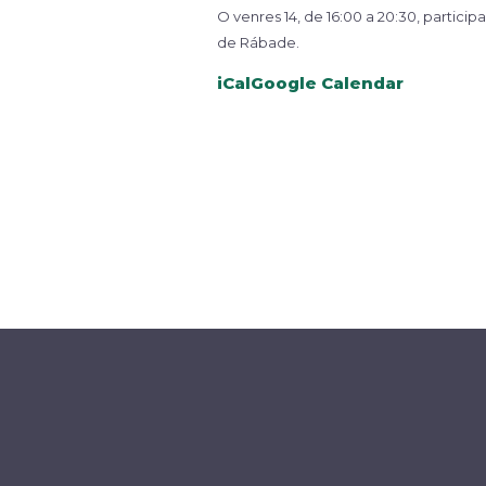
O venres 14, de 16:00 a 20:30, partic
de Rábade.
iCal
Google Calendar