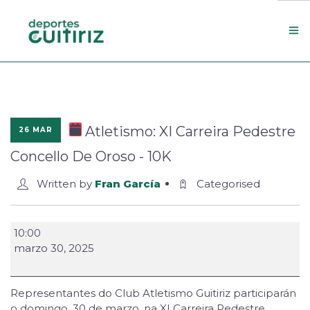
Escola de deportes
Actualidade
Atletismo: XI Carreira Pedestre
26 MAR
Contacto
Concello De Oroso - 10K
Concello
Written by
Fran García
Categorised
Search Site
10:00
marzo 30, 2025
Representantes do Club Atletismo Guitiriz participarán
o domingo, 30 de marzo, na XI Carreira Pedestre