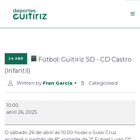
Escola de deportes
Actualidade
Fútbol: Guitiriz SD - CD Castro
24 ABR
Contacto
(Infantil)
Concello
Written by
Fran García
Categorised
Search Site
10:00
abril 26, 2025
O sábado 26 de abril ás 10:00 horas o Suso Cruz
acollerá o partido da 8ª xornada da 2ª Futgal Lugo (2ª