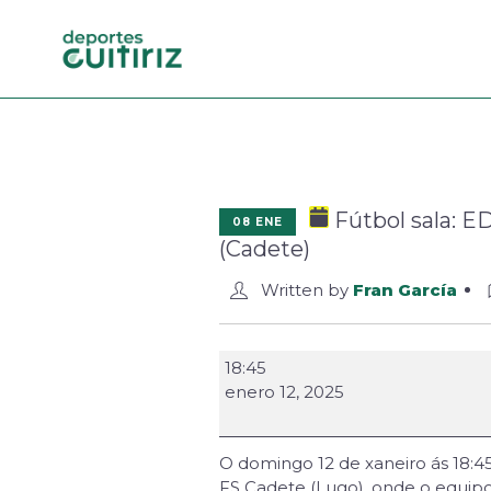
Fútbol sala: ED
08 ENE
(Cadete)
Written by
Fran García
18:45
enero 12, 2025
O domingo 12 de xaneiro ás 18:45
FS Cadete (Lugo), onde o equipo 