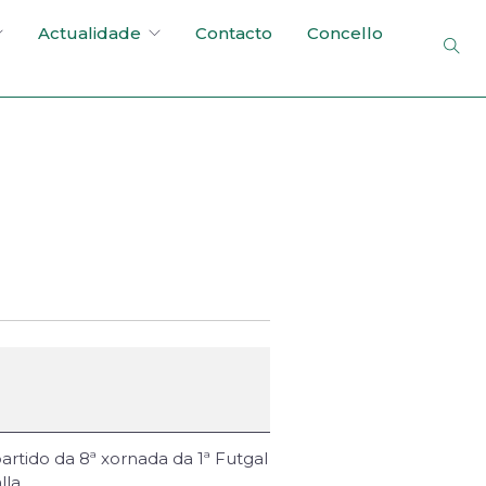
Actualidade
Contacto
Concello
artido da 8ª xornada da 1ª Futgal
la.