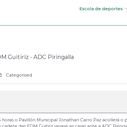
Escola de deportes
M Guitiriz - ADC Piringalla
Categorised
 horas o Pavillón Municipal Jonathan Carro Paz acollerá o p
cadete das EDM Guitiriz verase as caras ante a ADC Piringal