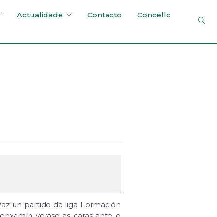
Actualidade
Contacto
Concello
Paz un partido da liga Formación
enxamín verase as caras ante o