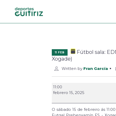
Fútbol sala: ED
11 FEB
Xogade)
Written by
Fran García
11:00
febrero 15, 2025
O sábado 15 de febreiro ás 11:0
Futgal Prebenxamín FS - Xogad