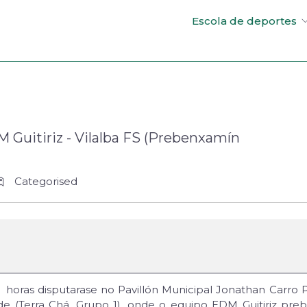
Escola de deportes
M Guitiriz - Vilalba FS (Prebenxamín
Categorised
0 horas disputarase no Pavillón Municipal Jonathan Carro 
e (Terra Chá, Grupo 1), onde o equipo EDM Guitiriz preb